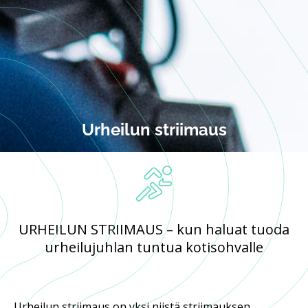
Urheilun striimaus
URHEILUN STRIIMAUS – kun haluat tuoda
urheilujuhlan tuntua kotisohvalle
Urheilun striimaus on yksi niistä striimauksen