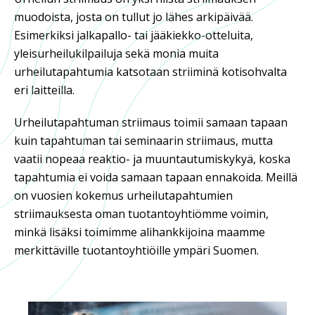
muodoista, josta on tullut jo lähes arkipäivää.
Esimerkiksi jalkapallo- tai jääkiekko-otteluita,
yleisurheilukilpailuja sekä monia muita
urheilutapahtumia katsotaan striiminä kotisohvalta
eri laitteilla.
Urheilutapahtuman striimaus toimii samaan tapaan
kuin tapahtuman tai seminaarin striimaus, mutta
vaatii nopeaa reaktio- ja muuntautumiskykyä, koska
tapahtumia ei voida samaan tapaan ennakoida. Meillä
on vuosien kokemus urheilutapahtumien
striimauksesta oman tuotantoyhtiömme voimin,
minkä lisäksi toimimme alihankkijoina maamme
merkittäville tuotantoyhtiöille ympäri Suomen.