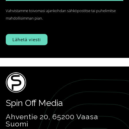
Vahvistamme toivomasi ajankohdan sähköpostitse tai puhelimitse
mahdollisimman pian.
Spin Off Media
Ahventie 20, 65200 Vaasa
Suomi