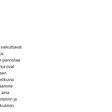
vaikuttavat
us.
e panostaa
tka ovat
neen
elikuvia
ntaamme
i aina
eisiin ja
kulmiin.