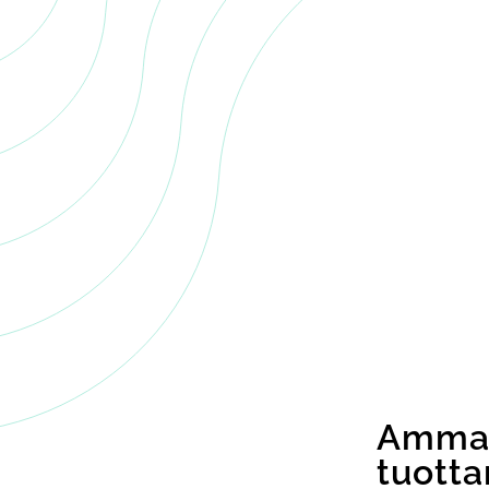
Ammat
tuott