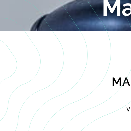
Ma
MA
V