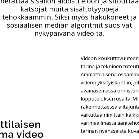
herättää sisällön aidosti eloon ja sitouttaa
katsojat muita sisältötyyppejä
tehokkaammin. Siksi myös hakukoneet ja
sosiaalisen median algoritmit suosivat
nykypäivänä videoita.
Videon koukuttavuuteen 
tarina ja tekninen toteut
Ammattilaisena osaamm
videon yksityiskohtiin, jo
avainasemassa onnistu
lopputuloksen osalta. Mi
rakennettaessa alitaju
vaikuttaa nimittäin kaikk
tilaisen
värimaailmasta äänitehost
tarinan nyansseista kuva
ama video