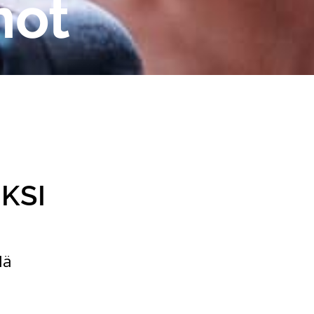
not
KSI
lä